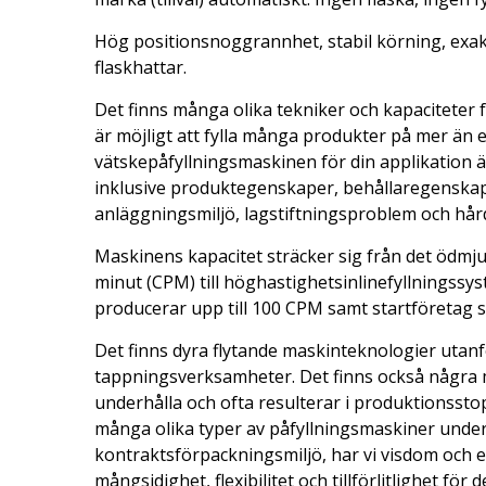
Hög positionsnoggrannhet, stabil körning, exa
flaskhattar.
Det finns många olika tekniker och kapaciteter 
är möjligt att fylla många produkter på mer än en
vätskepåfyllningsmaskinen för din applikation ä
inklusive produktegenskaper, behållaregenskape
anläggningsmiljö, lagstiftningsproblem och hå
Maskinens kapacitet sträcker sig från det ödmj
minut (CPM) till höghastighetsinlinefyllningssy
producerar upp till 100 CPM samt startföretag 
Det finns dyra flytande maskinteknologier utanfö
tappningsverksamheter. Det finns också några 
underhålla och ofta resulterar i produktionsstop
många olika typer av påfyllningsmaskiner under 
kontraktsförpackningsmiljö, har vi visdom och e
mångsidighet, flexibilitet och tillförlitlighet för 