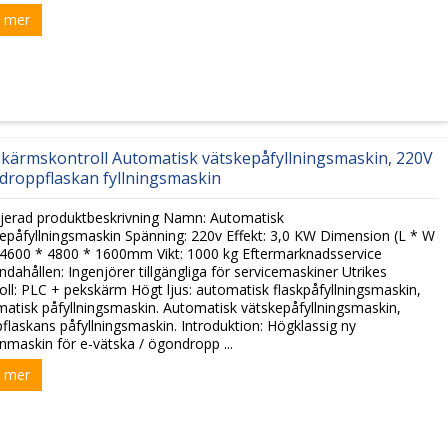
 mer
kärmskontroll Automatisk vätskepåfyllningsmaskin, 220V
droppflaskan fyllningsmaskin
jerad produktbeskrivning Namn: Automatisk
epåfyllningsmaskin Spänning: 220v Effekt: 3,0 KW Dimension (L * W
 4600 * 4800 * 1600mm Vikt: 1000 kg Eftermarknadsservice
andahållen: Ingenjörer tillgängliga för servicemaskiner Utrikes
oll: PLC + pekskärm Högt ljus: automatisk flaskpåfyllningsmaskin,
atisk påfyllningsmaskin. Automatisk vätskepåfyllningsmaskin,
flaskans påfyllningsmaskin. Introduktion: Högklassig ny
nmaskin för e-vätska / ögondropp ...
 mer