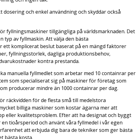
kt dosering och enkel användning och skyddar också
för fyllningsmaskiner tillgängliga på världsmarknaden. Det
 typ av fyllmaskin. Att välja den bästa
r ett komplicerat beslut baserat på en mängd faktorer
r, fyllningsstorlek, dagliga produktionsbehov,
rdvarukostnader kontra prestanda.
uka manuella fyllmedlet som arbetar med 10 containrar per
stem som specialiserat sig på maskiner för företag som
som producerar mindre än 1000 containrar per dag.
r räckvidden för de flesta små till medelstora
mycket billiga maskiner som kostar ägarna mer att
p eller kvalitetsproblem. Efter att ha designat och byggt
en tioårsperiod och använt våra fyllmedel i vår egen
rfarenhet att erbjuda dig bara de tekniker som ger bästa
det bästa kosta.