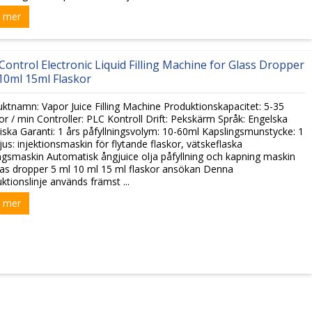
 mer
Control Electronic Liquid Filling Machine for Glass Dropper
10ml 15ml Flaskor
ktnamn: Vapor Juice Filling Machine Produktionskapacitet: 5-35
or / min Controller: PLC Kontroll Drift: Pekskärm Språk: Engelska
iska Garanti: 1 års påfyllningsvolym: 10-60ml Kapslingsmunstycke: 1
jus: injektionsmaskin för flytande flaskor, vätskeflaska
ingsmaskin Automatisk ångjuice olja påfyllning och kapning maskin
las dropper 5 ml 10 ml 15 ml flaskor ansökan Denna
ktionslinje används främst ...
 mer
ONLIN