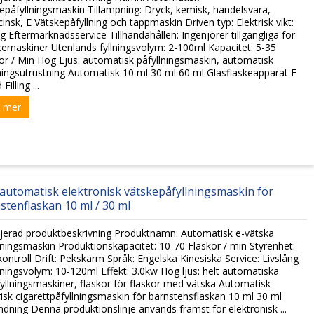
epåfyllningsmaskin Tillämpning: Dryck, kemisk, handelsvara,
insk, E Vätskepåfyllning och tappmaskin Driven typ: Elektrisk vikt:
g Eftermarknadsservice Tillhandahållen: Ingenjörer tillgängliga för
cemaskiner Utenlands fyllningsvolym: 2-100ml Kapacitet: 5-35
or / Min Hög Ljus: automatisk påfyllningsmaskin, automatisk
ingsutrustning Automatisk 10 ml 30 ml 60 ml Glasflaskeapparat E
 Filling ...
 mer
automatisk elektronisk vätskepåfyllningsmaskin för
stenflaskan 10 ml / 30 ml
jerad produktbeskrivning Produktnamn: Automatisk e-vätska
lningsmaskin Produktionskapacitet: 10-70 Flaskor / min Styrenhet:
ontroll Drift: Pekskärm Språk: Engelska Kinesiska Service: Livslång
lningsvolym: 10-120ml Effekt: 3.0kw Hög ljus: helt automatiska
fyllningsmaskiner, flaskor för flaskor med vätska Automatisk
risk cigarettpåfyllningsmaskin för bärnstensflaskan 10 ml 30 ml
dning Denna produktionslinje används främst för elektronisk ...