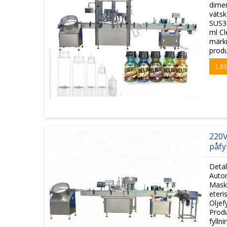
dime
vätsk
SUS30
ml Cl
märk
produ
Läs
220V
påfy
Detal
Autom
Mask
eteri
Oljef
Produ
fyllni