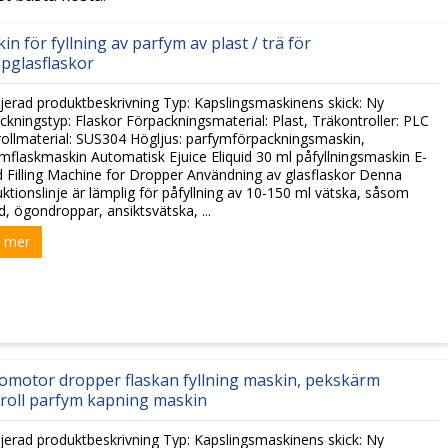
in för fyllning av parfym av plast / trä för
pglasflaskor
jerad produktbeskrivning Typ: Kapslingsmaskinens skick: Ny
ckningstyp: Flaskor Förpackningsmaterial: Plast, Träkontroller: PLC
ollmaterial: SUS304 Högljus: parfymförpackningsmaskin,
mflaskmaskin Automatisk Ejuice Eliquid 30 ml påfyllningsmaskin E-
d Filling Machine for Dropper Användning av glasflaskor Denna
ktionslinje är lämplig för påfyllning av 10-150 ml vätska, såsom
id, ögondroppar, ansiktsvätska, ...
 mer
omotor dropper flaskan fyllning maskin, pekskärm
roll parfym kapning maskin
jerad produktbeskrivning Typ: Kapslingsmaskinens skick: Ny