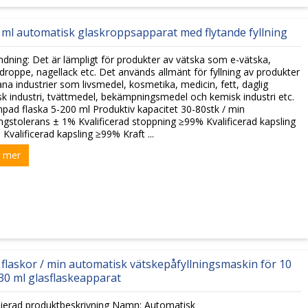
 ml automatisk glaskroppsapparat med flytande fyllning
dning: Det är lämpligt för produkter av vätska som e-vätska,
roppe, nagellack etc. Det används allmänt för fyllning av produkter
ana industrier som livsmedel, kosmetika, medicin, fett, daglig
k industri, tvättmedel, bekämpningsmedel och kemisk industri etc.
mpad flaska 5-200 ml Produktiv kapacitet 30-80stk / min
ingstolerans ± 1% Kvalificerad stoppning ≥99% Kvalificerad kapsling
Kvalificerad kapsling ≥99% Kraft ...
 mer
 flaskor / min automatisk vätskepåfyllningsmaskin för 10
 30 ml glasflaskeapparat
jerad produktbeskrivning Namn: Automatisk