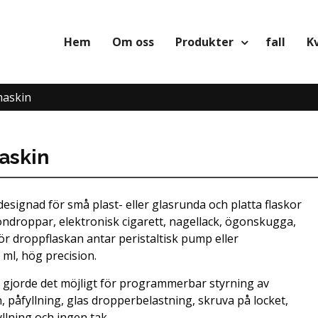
Hem
Om oss
Produkter
fall
K
maskin
askin
esignad för små plast- eller glasrunda och platta flaskor
gondroppar, elektronisk cigarett, nagellack, ögonskugga,
för droppflaskan antar peristaltisk pump eller
l, hög precision.
 gjorde det möjligt för programmerbar styrning av
påfyllning, glas dropperbelastning, skruva på locket,
yllning och ingen tak.