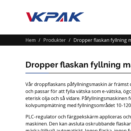
Hem
Produkter
Dropper flaskan fyllning 
Dropper flaskan fyllning m
Vår droppflaskans påfyllningsmaskin är främst d
och passar för att fylla vätska som e-vätska, ö
eterisk olja och så vidare. Påfyllningsmaskinen 
kolvpumpmätning med fyllningsområdet 10-120 m
PLC-regulator och färgpekskärm appliceras och
maskinen. Den kan avsluta oskrubbande flaskan, 
märka (tillval) automatiskt. Ingen flaska, ingen f