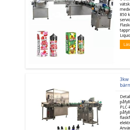
vätsk
medic
850 k
servi
Flask
tappn
Liquid
Läs
3kw 
bärn
Detal
påfyl
PLC-k
påfyl
flask
elekt
Använ