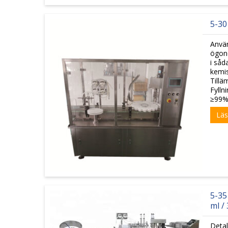
5-30
Använ
ögond
i såd
kemis
Tillä
Fylln
≥99% 
Läs
5-35
ml /
Detal