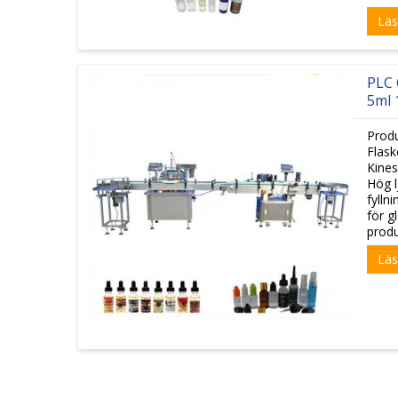
Läs
PLC 
5ml 
Produ
Flask
Kines
Hög l
fylln
för g
produ
Läs