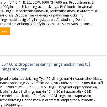
nsion (L * B * H): L2000XW1600 XH1600mm Produktnamn: E-
a Påfyllning och kapning av maskintyp: PLC-kontrollmaterial:
4 Hög ljus: parfymflaskmaskin, parfymflaskmaskin Automatisk 30
ear Glass Dropper Flaska e-vätska påfyllningslockering
ningsmaskin ecig påfyllningskappare Användning Denna
ktionslinje är lämplig för fyllning av 10-150 ml vätska, som ...
 mer
 50 / 60hz dropperflaskan fyllningsmaskin med två
llningshuvuden
jerad produktbeskrivning Typ: Påfyllningsmaskin Automatisk klass:
atisk spänning: 220V Effekt: 220v, 50 / 60hz Material: Rostfritt stål
in: L1900 * W1800 * H600MM Hög ljus: ögondropps fyllmaskin,
sk oljeflaska påfyllningsmaskin 15 ml 30 ml automatisk CBD
yllmedel, eterisk oljedråpeflaska påfyllnings- och kapmaskin
ktbeskrivning Denna maskin är främst lämplig för automatisk
ng, stoppning ...