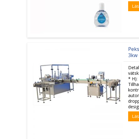
Läs
Peks
3kw 
Detal
vätsk
* H):
Tillh
kontr
autom
dropp
desig
Läs