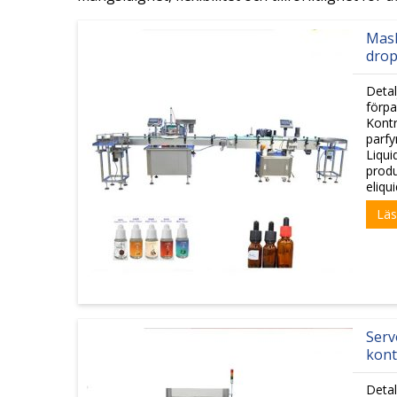
Mask
drop
Detal
förpa
Kontr
parfy
Liqui
produ
eliqu
Läs
Serv
kont
Detal