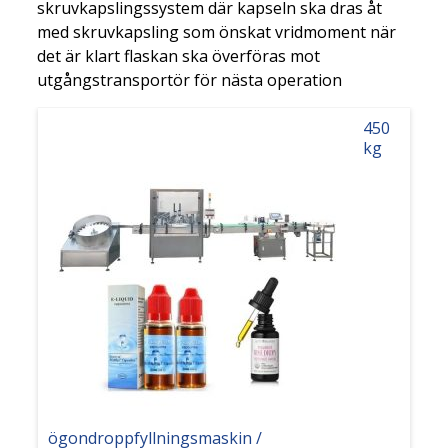
skruvkapslingssystem där kapseln ska dras åt
med skruvkapsling som önskat vridmoment när
det är klart flaskan ska överföras mot
utgångstransportör för nästa operation
450
kg
ögondroppfyllningsmaskin /