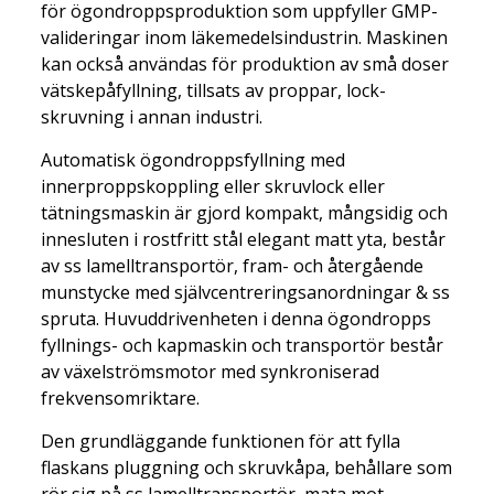
för ögondroppsproduktion som uppfyller GMP-
valideringar inom läkemedelsindustrin. Maskinen
kan också användas för produktion av små doser
vätskepåfyllning, tillsats av proppar, lock-
skruvning i annan industri.
Automatisk ögondroppsfyllning med
innerproppskoppling eller skruvlock eller
tätningsmaskin är gjord kompakt, mångsidig och
innesluten i rostfritt stål elegant matt yta, består
av ss lamelltransportör, fram- och återgående
munstycke med självcentreringsanordningar & ss
spruta. Huvuddrivenheten i denna ögondropps
fyllnings- och kapmaskin och transportör består
av växelströmsmotor med synkroniserad
frekvensomriktare.
Den grundläggande funktionen för att fylla
flaskans pluggning och skruvkåpa, behållare som