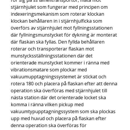
rör sig på ss lamelltransportör, mata mot
stjärnhjulet som fungerar med principen om
indexeringsmekanism som roterar klockan
klockan behållaren in i stjärnhjulficka som
överförs av stjärnhjulet mot fyllningsstationen
där fyllningsmunstycket för dykning är monterat
där flaskan ska fyllas. Den fyllda behållaren
roterar och transporterar flaskan mot
munstycksställningsstationen där det
orienterade munstycket kommer i ränna med
vibrationsmatare som plockar med
vakuumupptagningssystemet är stickat och
rotera 180 och placera på flaskan efter att denna
operation ska överföras med stjärnhjulet till
nästa station där det orienterade locket ska
komma i ränna vilken pickup med
vakuumtypupptagningssystem som ska plockas
upp med huvud och placera på flaskan efter
denna operation ska överföras för