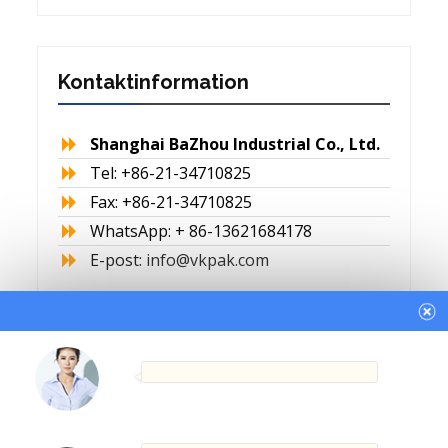
Kontaktinformation
Shanghai BaZhou Industrial Co., Ltd.
Tel: +86-21-34710825
Fax: +86-21-34710825
WhatsApp: + 86-13621684178
E-post:
info@vkpak.com
Arabic
English
French
German
Italian
Japanese
Persian