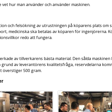
nte vet hur man använder och använder maskinen.
llation och felsökning av utrustningen på köparens plats om 
nsport, medicinska ska betalas av köparen för ingenjörerna.
ionsvillkor redo att fungera.
lverkade av tillverkarens bästa material. Den sålda maskinen
på grund av leverantörens kvalitetsfråga, reservdelarna kom
t överstiger 500 gram.
er