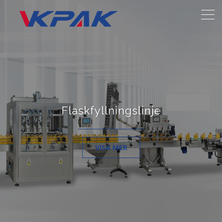
Flaskfyllningslinje
VISA MER