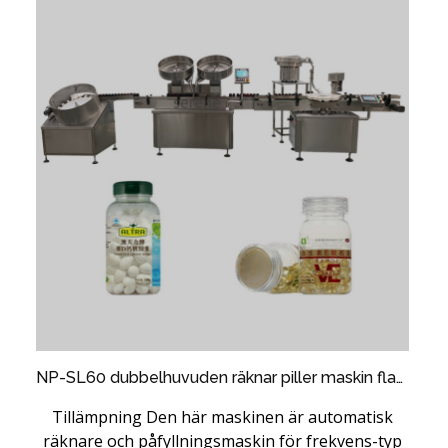
NP-SL60 dubbelhuvuden räknar piller maskin flaskan kapsel fyllmedel
Tillämpning Den här maskinen är automatisk
räknare och påfyllningsmaskin för frekvens-typ