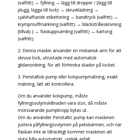
(valfritt) → fyllning → lägg till dropper / (lägg till
plugg, lägga till lock) → skruvklädning →
självhäftande etikettering → bandtryck (valfritt) →
krympmuffmärkning (valfritt) → bläckstråleskrivning
(tillval) ) → flaskuppsamling (valfritt) → kartong
(valfritt).
2. Denna maskin använder en mekanisk arm för att
skruva lock, utrustade med automatisk
glidanordning, för att förhindra skador på locket.
3. Peristaltisk pump eller kolvpumpmätning, exakt
mätning, lätt att kontrollera.
Om du använder kolvpump, måste
fyllningsvolymskillnaden vara stor, då måste
motsvarande pumpkropp bytas ut.
Om du använder Peristaltic pump kan maskinen
justera påfyllningsvolymen på pekskärmen, och när
flaskan inte är tillräckligt kommer maskinen att
sluta fylla automatiskt, undvik avfall.