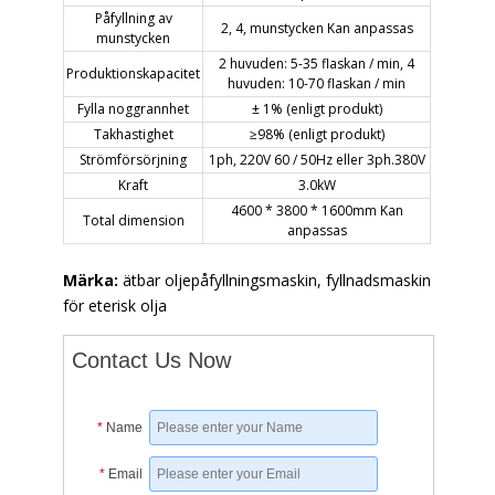
Påfyllning av
2, 4, munstycken Kan anpassas
munstycken
2 huvuden: 5-35 flaskan / min, 4
Produktionskapacitet
huvuden: 10-70 flaskan / min
Fylla noggrannhet
± 1% (enligt produkt)
Takhastighet
≥98% (enligt produkt)
Strömförsörjning
1ph, 220V 60 / 50Hz eller 3ph.380V
Kraft
3.0kW
4600 * 3800 * 1600mm Kan
Total dimension
anpassas
Märka:
ätbar oljepåfyllningsmaskin, fyllnadsmaskin
för eterisk olja
Contact Us Now
*
Name
*
Email