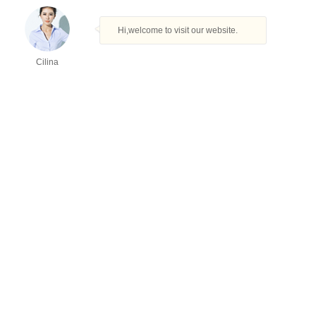
How can I help you today?
Kontaktinformation
Cilina
Shanghai BaZhou Industrial Co., Ltd.
Tel: +86-21-34710825
Fax: +86-21-34710825
WhatsApp: + 86-13621684178
E-post:
info@vkpak.com
Arabic
English
French
German
Italian
Japanese
Persian