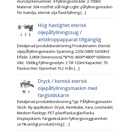
munstyckenummer: 4 Fyllningsområde: 2-100ml
Material: 304 rostfritt stål High Light: påfyllningsmaskin
för matolja, eterisk olja flaskfyllning […]
Hög hastighet eterisk
oljepåfyllningssug /
antidroppapparat tillgänglig
Detaljerad produktbeskrivning Produktnamn: Eterisk
oljepåfyllningsmaskin Spänning: 220V/380V 50/60HZ
Effekt: 3,0KW Dimension(L*B*H): 4600*4800*1600mm
Vikt: 1000kg Fyllningsvolym: 2 Till 120ml Kapacitet: 70
Flaskor/min Styrenhet: PLC Från […]
Dryck / kemisk eterisk
oljepåfyllningsmaskin med
färgbildskärm
Detaljerad produktbeskrivning Typ: Påfyllningsmaskin
Skick: Ny applikation: Dryck, Kemikalie, Vara, Livsmedel,
Medicin Flasktyp: PET-plastflaska/glasflaska
Displayskärm: Färgpekskärm Fyllningsnoggrannhet:
≤±1% (enligt produkt) Hög [ …]