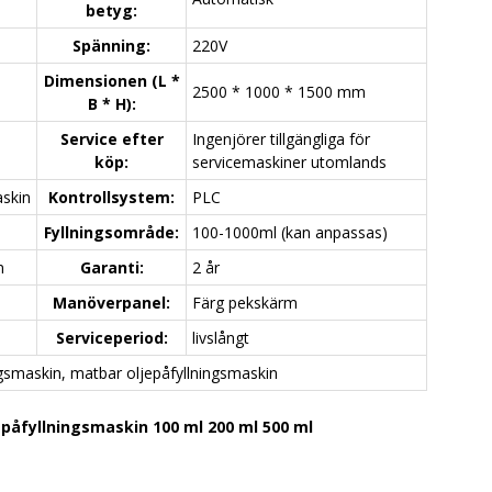
betyg:
Spänning:
220V
Dimensionen (L *
2500 * 1000 * 1500 mm
B * H):
Service efter
Ingenjörer tillgängliga för
köp:
servicemaskiner utomlands
skin
Kontrollsystem:
PLC
Fyllningsområde:
100-1000ml (kan anpassas)
n
Garanti:
2 år
Manöverpanel:
Färg pekskärm
Serviceperiod:
livslångt
gsmaskin, matbar oljepåfyllningsmaskin
påfyllningsmaskin 100 ml 200 ml 500 ml