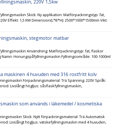
fyllningsmaskin, 220V 1,5kw
yllningsmaskin Skick: Ny applikation: Matförpackningstyp: fat,
 220V Effekt: 1,5 KW Dimension(L*B*H): 2500*1000*1500mm Vikt:
llningsmaskin, stegmotor matbar
fyllningsmaskin Användning: Matförpackningstyp: fat, flaskor
g Namn: Honungspåfyllningsmaskin Fyllningsområde: 100-1000ml
ylla maskinen 4 huvuden med 316 rostfritt kolv
llningsmaskin Förpackningsmaterial: Trä Spänning: 220V Språk:
iod: Livslångt högljus: såsflaskfyllningsmaskin,
smaskin som används i läkemedel / kosmetiska
lningsmaskin Skick: Nytt förpackningsmaterial: Trä Automatisk
eriod: Livslångt högljus: vätskefyllningsmaskin med 4 huvuden,