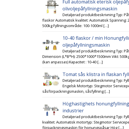
Full automatisk eterisk oljepå
olivoljepåfyllningsmaskin
Detaljerad produktbeskrivning Typ: Påf
flaskor Automatisk kvalitet: Automatisk Spänning:
500kg Fyllningsområde: 100-1000ml […]
10-40 flaskor / min Honungfy
oljepåfyllningsmaskin
Detaljerad produktbeskrivning Typ: På
Dimension (L*B*H): 2500*1000*1500mm Vikt: 500k
(kan anpassas) Kapacitet : 10-40 […]
Tomat sås klistra in flaskan f
Detaljerad produktbeskrivning Typ: Fy
Engelsk Motortyp: Stegmotor Serviceper
såsförpackningsmaskin, såsfyllning […]
Höghastighets honungfyllning
industrier
Detaljerad produktbeskrivning Typ: Fyl
kvalitet: Automatisk motortyp: Stegmotor Servicep
förpackningsmaskin för honungspåsar Hög […]