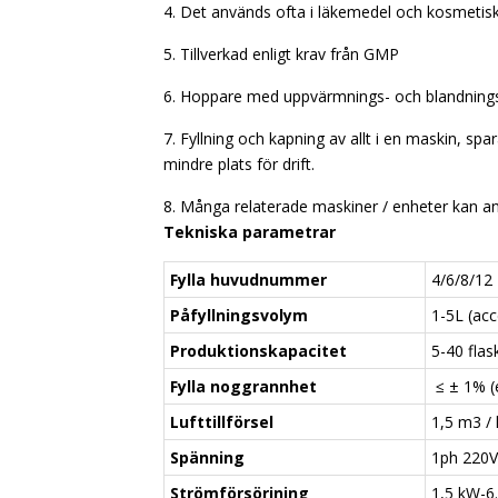
4. Det används ofta i läkemedel och kosmetis
5. Tillverkad enligt krav från GMP
6. Hoppare med uppvärmnings- och blandningsf
7. Fyllning och kapning av allt i en maskin, s
mindre plats för drift.
8. Många relaterade maskiner / enheter kan anp
Tekniska parametrar
Fylla huvudnummer
4/6/8/12
Påfyllningsvolym
1-5L (ac
Produktionskapacitet
5-40 flas
Fylla noggrannhet
≤ ± 1% (e
Lufttillförsel
1,5 m3 /
Spänning
1ph 220V
Strömförsörjning
1,5 kW-6