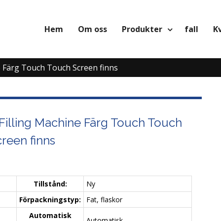
Hem
Om oss
Produkter
fall
K
ne Färg Touch Touch Screen finns
 Filling Machine Färg Touch Touch
reen finns
Tillstånd:
Ny
Förpackningstyp:
Fat, flaskor
Automatisk
Automatisk