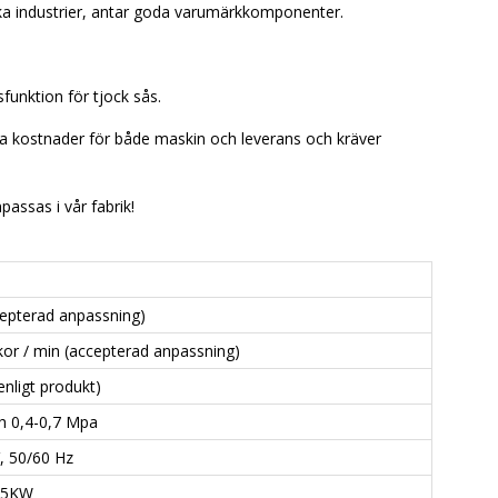
ka industrier, antar goda varumärkkomponenter.
unktion för tjock sås.
para kostnader för både maskin och leverans och kräver
assas i vår fabrik!
cepterad anpassning)
kor / min (accepterad anpassning)
nligt produkt)
 h 0,4-0,7 Mpa
, 50/60 Hz
.5KW