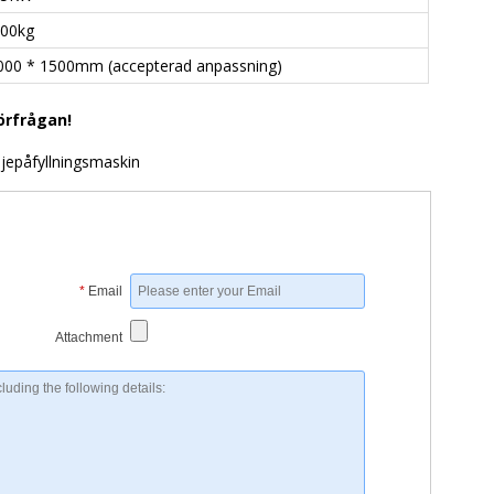
500kg
000 * 1500mm (accepterad anpassning)
förfrågan!
jepåfyllningsmaskin
*
Email
Attachment