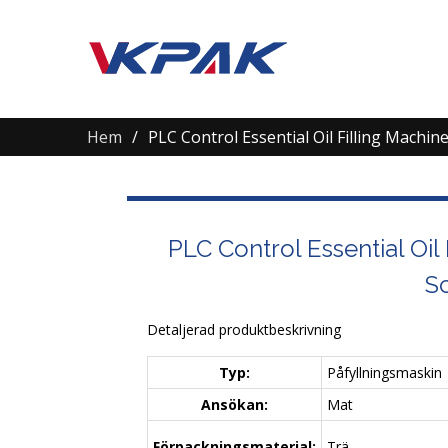
Hem
PLC Control Essential Oil Filling Machi
PLC Control Essential Oil
Sc
Detaljerad produktbeskrivning
Typ:
Påfyllningsmaskin
Ansökan:
Mat
Förpackningsmaterial:
Trä