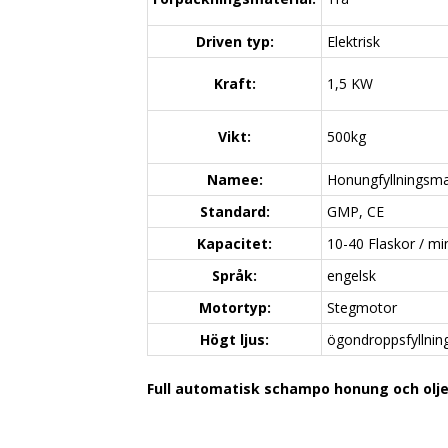
Driven typ:
Elektrisk
Kraft:
1,5 KW
Vikt:
500kg
Namee:
Honungfyllningsma
Standard:
GMP, CE
Kapacitet:
10-40 Flaskor / mi
Språk:
engelsk
Motortyp:
Stegmotor
Högt ljus:
ögondroppsfyllnin
Full automatisk schampo honung och olje