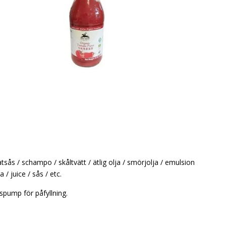
tsås / schampo / skåltvätt / ätlig olja / smörjolja / emulsion
/ juice / sås / etc.
spump för påfyllning.